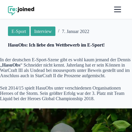
Z
u
m
I
n
E-Sport
Interview
7. Januar 2022
h
a
l
HasuObs: Ich liebe den Wettbewerb im E-Sport!
t
s
p
In der deutschen E-Sport-Szene gibt es wohl kaum jemand der Dennis
r
„
HasuObs
“ Schneider nicht kennt. Jahrelang hat er sein Können in
i
WarCraft III als Undead bei mousesports unter Beweis gestellt und im
n
Anschluss auch in StarCraft II die Proszene aufgemischt.
g
e
Seit 2014/15 spielt HasuObs unter verschiedenen Organisationen
n
Heroes of the Storm. Sein größter Erfolg war der 3. Platz mit Team
Liquid bei der Heroes Global Championship 2018.