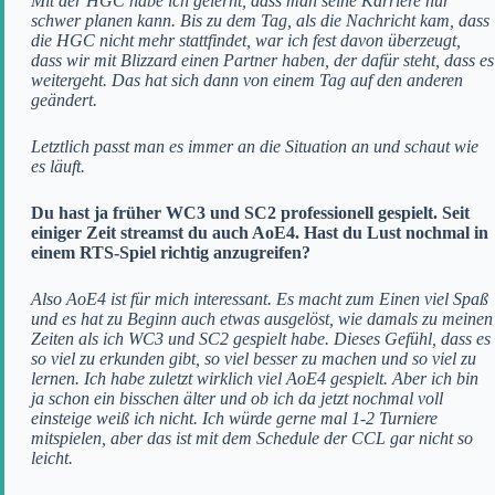
Mit der HGC habe ich gelernt, dass man seine Karriere nur
schwer planen kann. Bis zu dem Tag, als die Nachricht kam, dass
die HGC nicht mehr stattfindet, war ich fest davon überzeugt,
dass wir mit Blizzard einen Partner haben, der dafür steht, dass es
weitergeht. Das hat sich dann von einem Tag auf den anderen
geändert.
Letztlich passt man es immer an die Situation an und schaut wie
es läuft.
Du hast ja früher WC3 und SC2 professionell gespielt. Seit
einiger Zeit streamst du auch AoE4. Hast du Lust nochmal in
einem RTS-Spiel richtig anzugreifen?
Also AoE4 ist für mich interessant. Es macht zum Einen viel Spaß
und es hat zu Beginn auch etwas ausgelöst, wie damals zu meinen
Zeiten als ich WC3 und SC2 gespielt habe. Dieses Gefühl, dass es
so viel zu erkunden gibt, so viel besser zu machen und so viel zu
lernen. Ich habe zuletzt wirklich viel AoE4 gespielt. Aber ich bin
ja schon ein bisschen älter und ob ich da jetzt nochmal voll
einsteige weiß ich nicht. Ich würde gerne mal 1-2 Turniere
mitspielen, aber das ist mit dem Schedule der CCL gar nicht so
leicht.