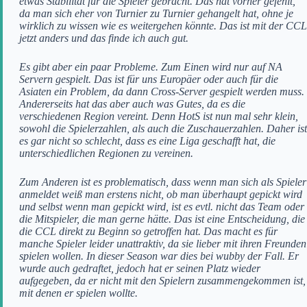
etwas Stabilität für die Spieler gebracht. Das hat vorher gefehlt,
da man sich eher von Turnier zu Turnier gehangelt hat, ohne je
wirklich zu wissen wie es weitergehen könnte. Das ist mit der CCL
jetzt anders und das finde ich auch gut.
Es gibt aber ein paar Probleme. Zum Einen wird nur auf NA
Servern gespielt. Das ist für uns Europäer oder auch für die
Asiaten ein Problem, da dann Cross-Server gespielt werden muss.
Andererseits hat das aber auch was Gutes, da es die
verschiedenen Region vereint. Denn HotS ist nun mal sehr klein,
sowohl die Spielerzahlen, als auch die Zuschauerzahlen. Daher ist
es gar nicht so schlecht, dass es eine Liga geschafft hat, die
unterschiedlichen Regionen zu vereinen.
Zum Anderen ist es problematisch, dass wenn man sich als Spieler
anmeldet weiß man erstens nicht, ob man überhaupt gepickt wird
und selbst wenn man gepickt wird, ist es evtl. nicht das Team oder
die Mitspieler, die man gerne hätte. Das ist eine Entscheidung, die
die CCL direkt zu Beginn so getroffen hat. Das macht es für
manche Spieler leider unattraktiv, da sie lieber mit ihren Freunden
spielen wollen. In dieser Season war dies bei wubby der Fall. Er
wurde auch gedraftet, jedoch hat er seinen Platz wieder
aufgegeben, da er nicht mit den Spielern zusammengekommen ist,
mit denen er spielen wollte.