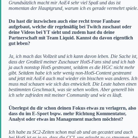
Grundsätzlich macht mir AoE4 sehr viel Spaß und das ist
momentan der Hauptgrund, warum ich es gerade vermehrt spiele.
Du hast dir inzwischen auch eine recht treue Fanbase
aufgebaut, welche dir regelmäßig bei Twitch zuschaut oder
deine Videos bei YT sieht und zudem hast du deine
Partnerschaft mit Team Liquid. Kannst du davon eigentlich
gut leben?
Ja, ich mach das Vollzeit und ich kann davon leben. Die Sache ist,
dass der Großteil meiner Zuschauer HotS-Fans sind und ich hab
ja auch nonstop HotS gestreamt, seitdem es die HGC nicht mehr
gibt. Seitdem habe ich sehr wenig non-HotS-Content gestreamt
und jetzt mit AoE4 auch mal wieder ein bisschen was anderes. Ich
muss mal schauen wie sich das entwickelt. Die Leute haben einen
bestimmten Geschmack, was sie sehen wollen. Aber generell bin
ich sehr zufrieden mit meiner Community und wie es läuft.
Überlegst du dir schon deinen Fokus etwas zu verlagern, also
dass du im E-Sport bspw. mehr Richtung Kommentator,
Analyst oder etwas im Management machen möchtest?
Ich habe zu SC2-Zeiten schon mal ab und an gecastet und auch
bei HotS ist es ja so, dass die CCL uns erlaubt zu co-streamen. An